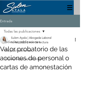
Entrada
Todas las publicaciones
Sulen Ayala | Abogada Laboral
Todas las publicaciones
16 feb 2023
2 min de lectura
Valor probatorio de las
Mis publicaciones
acciones de personal o
Útlimas leyes aprobadas
cartas de amonestación