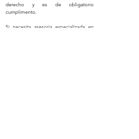
derecho y es de obligatorio 
cumplimento.
Si necesita asesoría especializada en 
leyes laborales, puede escribirme a 
abogada@sulenayala.com
 y con gusto 
le ayudaré.
Sulen Ayala
Abogada Laboral
Mis publicaciones